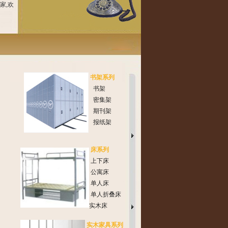
家,欢
书架系列
书架
密集架
期刊架
报纸架
床系列
上下床
公寓床
单人床
单人折叠床
实木床
实木家具系列