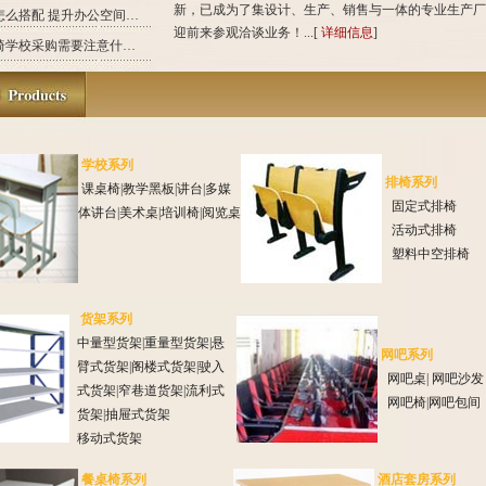
新，已成为了集设计、生产、销售与一体的专业生产厂
办公家具怎么搭配 提升办公空间效率的技巧
迎前来参观洽谈业务！...[
详细信息
]
学生课桌椅学校采购需要注意什么？
学校系列
排椅系列
课桌椅
|
教学黑板
|
讲台
|
多媒
固定式排椅
体讲台
|
美术桌
|
培训椅
|
阅览桌
活动式排椅
塑料中空排椅
货架系列
中量型货架
|
重量型货架
|
悬
网吧系列
臂式货架
|
阁楼式货架
|
驶入
网吧桌
|
网吧沙发
式货架
|
窄巷道货架
|
流利式
网吧椅
|
网吧包间
货架
|
抽屉式货架
移动式货架
餐桌椅系列
酒店套房系列