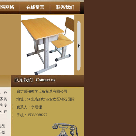
销售网络
在线留言
联系我们
廊坊冀翔教学设备制造有限公司
、办
家具
地址：河北省廊坊市安次区钻石国际
和专
联系人：李经理
生产
手机：15383968277
树品
断创